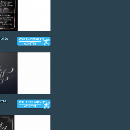
otte
otte