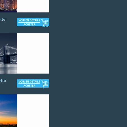
tte
tte