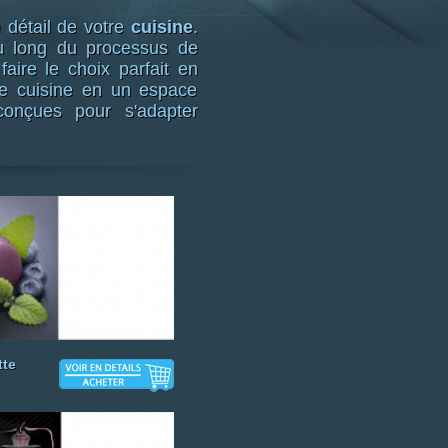
 détail de votre
cuisine
.
u long du processus de
aire le choix parfait en
re cuisine en un espace
conçues pour s'adapter
tte