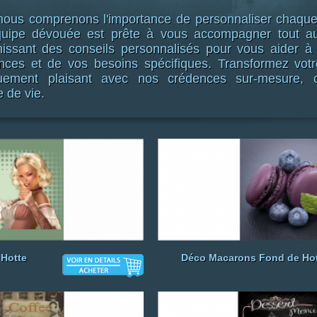
 nous comprenons l'importance de personnaliser chaque
équipe dévouée est prête à vous accompagner tout a
nissant des conseils personnalisés pour vous aider à f
ences et de vos besoins spécifiques. Transformez vot
iquement plaisant avec nos crédences sur-mesure, 
e de vie.
 Hotte
Déco Macarons Fond de Ho