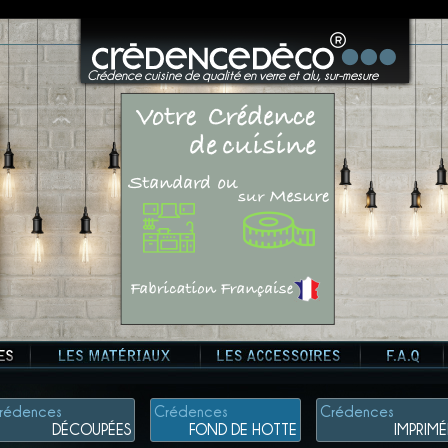
?>
Crédence cuisine de qualité en verre et alu, sur-mesure
rédences
Crédences
Crédences
DÉCOUPÉES
FOND DE HOTTE
IMPRIMÉ