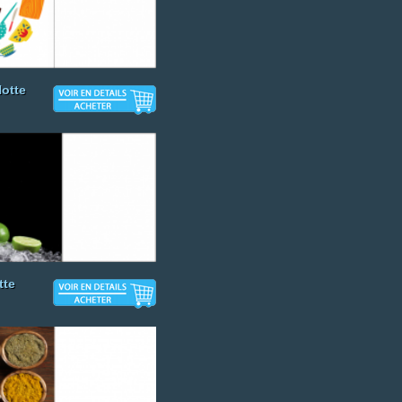
otte
tte