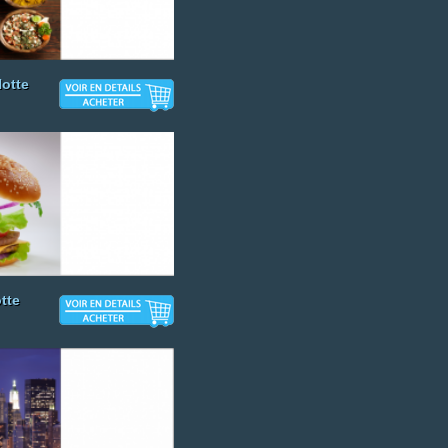
otte
tte