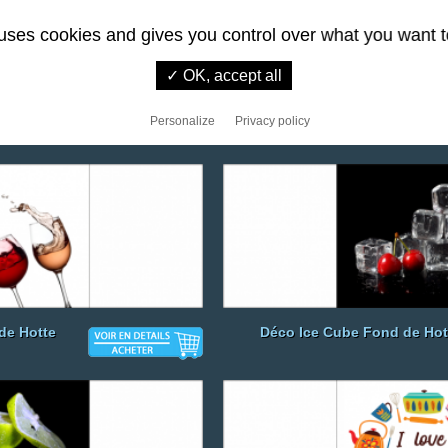
 uses cookies and gives you control over what you want t
✓ OK, accept all
otte
Déco Mocha Fond de Hott
Personalize
Privacy policy
de Hotte
Déco Ice Cube Fond de Hot