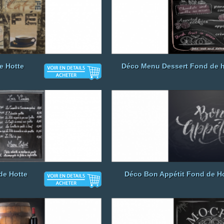
e Hotte
Déco Menu Dessert Fond de h
de Hotte
Déco Bon Appétit Fond de H