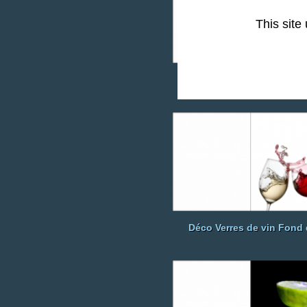
This site
Déco Cave Fond de H
Déco Verres de vin Fond 