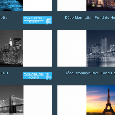
otte
Déco Manhattan Fond de Ho
 FDH
Déco Brooklyn Bleu Fond Ho