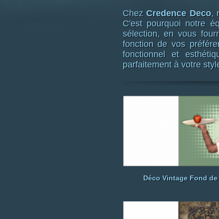
Chez
Credence Deco
,
C'est pourquoi notre 
sélection, en vous four
fonction de vos préfér
fonctionnel et esthét
parfaitement à votre styl
Déco Vintage Fond de