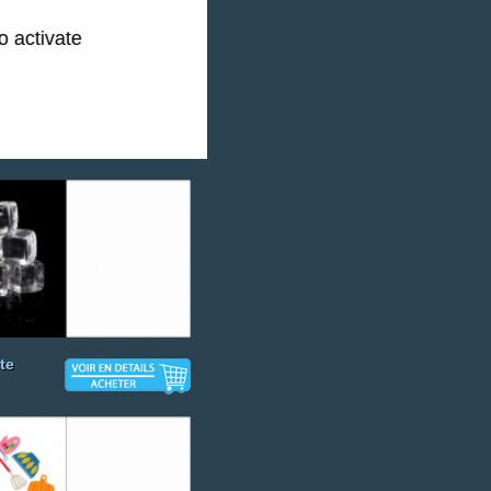
o activate
e
te