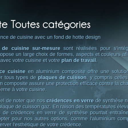
te Toutes catégories
nce de cuisine avec un fond de hotte design
 de cuisine sur-mesure
sont réalisées pour s’intég
opose un large choix de formes, aspects et couleurs af
avec votre cuisine et votre
plan de travail
.
ce cuisine
en aluminium composite offre une solution
r tous types de
plaques de cuisson
, y compris celle
 composite assure une protection efficace contre la chal
rne à votre cuisine.
iel de noter que nos
crédences en verre
de synthèse n
e plaque de cuisson gaz. En raison des températures éle
ation de crédences en verre de synthèse pourrait entr
ter pour nos autres options, comme l'aluminium comp
erver l'esthétique de votre crédence.