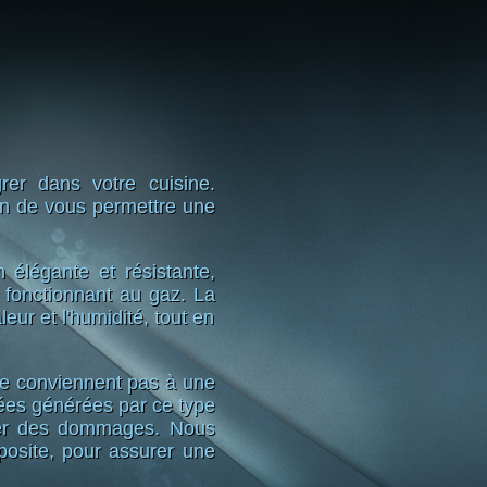
rer dans votre cuisine.
in de vous permettre une
 élégante et résistante,
s fonctionnant au gaz. La
eur et l'humidité, tout en
e conviennent pas à une
vées générées par ce type
aîner des dommages. Nous
osite, pour assurer une