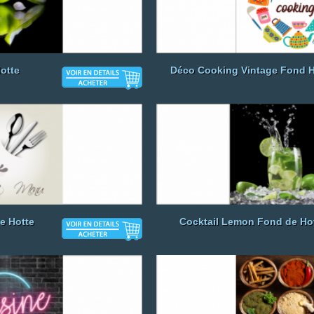
Hotte
Déco Cooking Vintage Fond H
e Hotte
Cocktail Lemon Fond de Ho