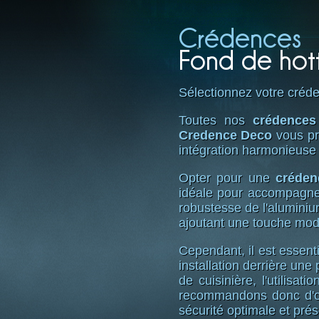
Crédences
Fond de hot
Sélectionnez votre créde
Toutes nos
crédences
Credence Deco
vous pr
intégration harmonieuse 
Opter pour une
créden
idéale pour accompagne
robustesse de l'aluminium
ajoutant une touche mode
Cependant, il est essent
installation derrière un
de cuisinière, l'utilis
recommandons donc d'op
sécurité optimale et prés