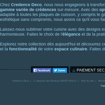
Chez
Credence Deco
, nous nous engageons à transform
gamme variée de crédences
sur-mesure. Avec des
op
adaptée à toutes les plaques de cuisson, y compris le 
esthétique sans compromis, nous avons ce qu'il vous fau
Laissez-nous sublimer votre cuisine avec des designs e
harmonieuse. Faites le choix de l'
élégance
et de la prat
Explorez notre collection dès aujourd'hui et découvrez
et la
fonctionnalité
de votre
espace culinaire
. Faites 
PAIEMENT SEC
Crédence
Déco | 2, Impasse des Roseaux 89100 NAILLY |
Plan du site
|
Mentio
Copy