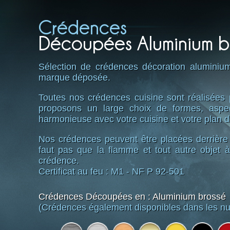
Crédences
Découpées Aluminium b
Sélection de crédences décoration alumini
marque déposée.
Toutes nos crédences cuisine sont réalisées 
proposons un large choix de formes, aspec
harmonieuse avec votre cuisine et votre plan de
Nos crédences peuvent être placées derrière
faut pas que la flamme et tout autre objet à
crédence.
Certificat au feu : M1 - NF P 92-501
Crédences Découpées en : Aluminium brossé
(Crédences également disponibles dans les nu