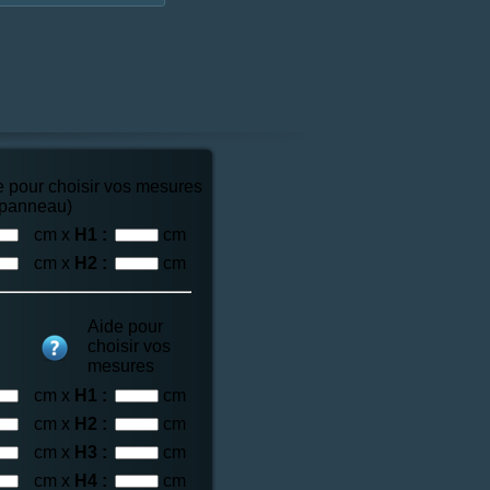
e pour choisir vos mesures
 panneau)
cm x
H1 :
cm
cm x
H2 :
cm
Aide pour
choisir vos
mesures
cm x
H1 :
cm
cm x
H2 :
cm
cm x
H3 :
cm
cm x
H4 :
cm