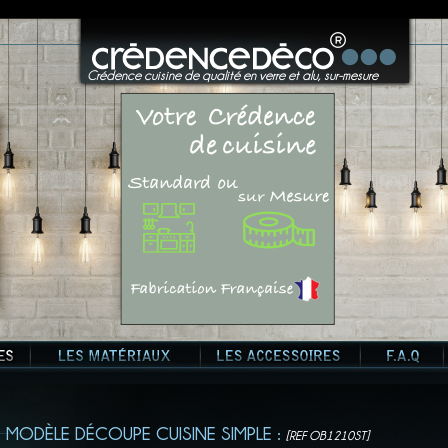
?>
Crédence cuisine de qualité en verre et alu, sur-mesure
MODÈLE DÉCOUPE CUISINE SIMPLE :
[REF OB1210ST]