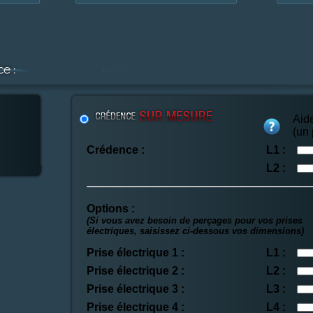
Aid
(un
Crédence :
L1 :
L2 :
Options :
(Si vous avez besoin de perçages pour vos prises
électriques, saisissez ci-dessous vos dimensions)
Prise électrique 1 :
L1 :
Prise électrique 2 :
L2 :
Prise électrique 3 :
L3 :
Prise électrique 4 :
L4 :