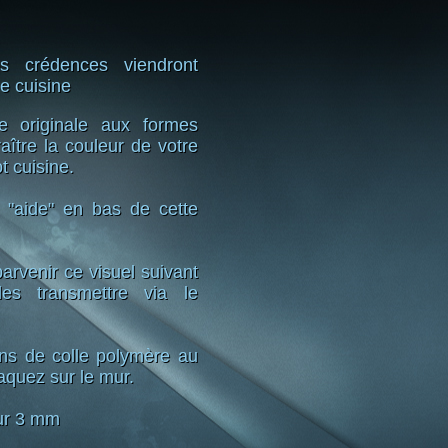
s crédences viendront
e cuisine
e originale aux formes
aître la couleur de votre
t cuisine.
 "aide" en bas de cette
arvenir ce visuel suivant
es transmettre via le
ns de colle polymère au
aquez sur le mur.
r 3 mm