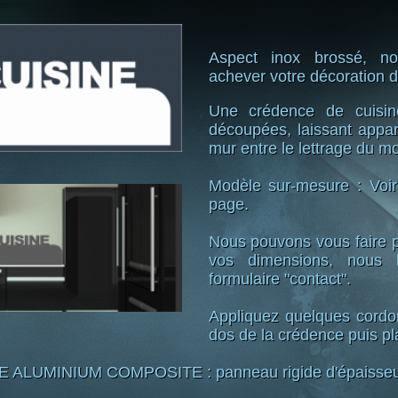
Aspect inox brossé, no
achever votre décoration d
Une crédence de cuisin
découpées, laissant appar
mur entre le lettrage du mo
Modèle sur-mesure : Voir
page.
Nous pouvons vous faire p
vos dimensions, nous l
formulaire "contact".
Appliquez quelques cordo
dos de la crédence puis pl
LUMINIUM COMPOSITE : panneau rigide d'épaisseu