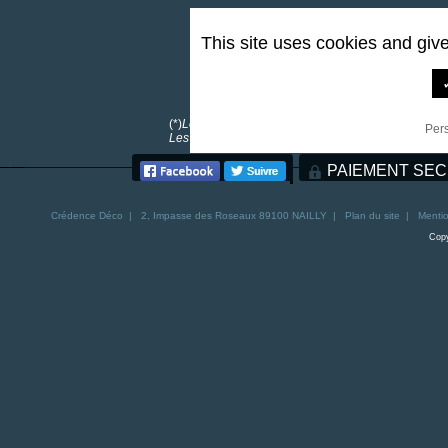
This site uses cookies and giv
0,00 €
*
(*)
Les frais de port sont offerts pour toutes comma
Per
Les frais de port pour la Corse sont de 30€. Les fra
PAIEMENT SEC
Crédence
Déco | 2, Impasse des Roseaux 89100 NAILLY |
Plan du site
|
Mentio
Copy