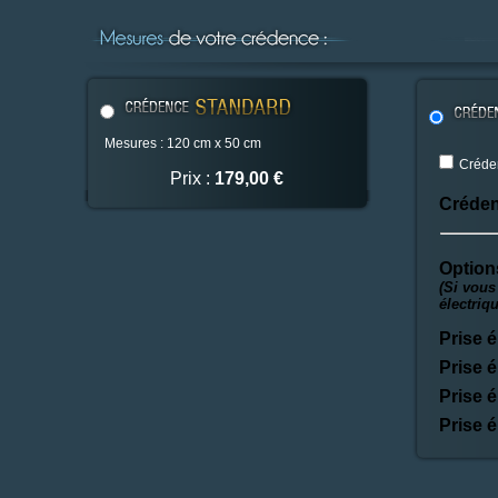
Mesures : 120 cm x 50 cm
Créden
Prix :
179,00 €
Créden
Option
(Si vous
électriq
Prise é
Prise é
Prise é
Prise é