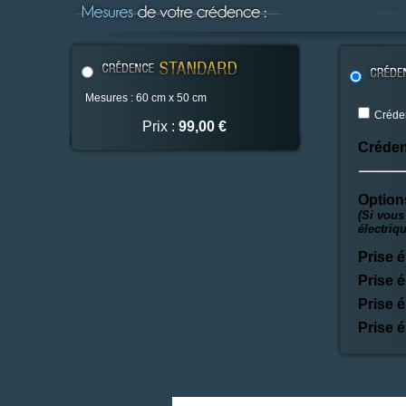
Mesures : 60 cm x 50 cm
Créden
Prix :
99,00 €
Créden
Option
(Si vous
électriq
Prise é
Prise é
Prise é
Prise é