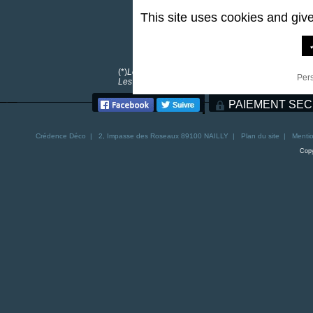
This site uses cookies and giv
0,00 €
*
(*)
Les frais de port sont offerts pour toutes comma
Per
Les frais de port pour la Corse sont de 30€. Les fra
PAIEMENT SEC
Crédence
Déco | 2, Impasse des Roseaux 89100 NAILLY |
Plan du site
|
Mentio
Copy