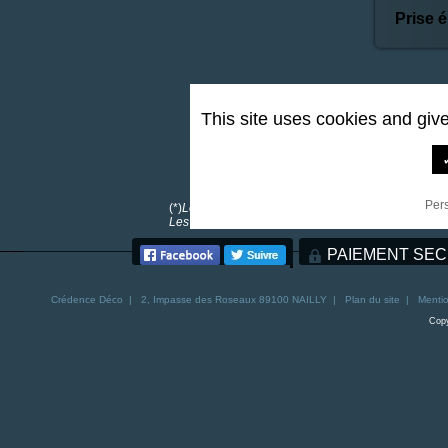
Prise é
This site uses cookies and giv
0,00 €
*
Per
(*)
Les frais de port sont offerts pour toutes comma
Les frais de port pour la Corse sont de 30€. Les fra
PAIEMENT SEC
Crédence
Déco | 2, Impasse des Roseaux 89100 NAILLY |
Plan du site
|
Mentio
Copy