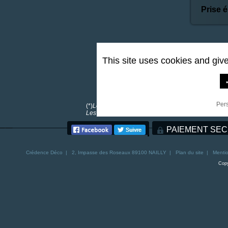
Prise é
This site uses cookies and giv
0,00 €
*
Per
(*)
Les frais de port sont offerts pour toutes comma
Les frais de port pour la Corse sont de 30€. Les fra
PAIEMENT SEC
Crédence
Déco | 2, Impasse des Roseaux 89100 NAILLY |
Plan du site
|
Mentio
Copy