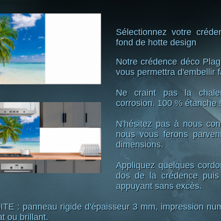
Sélectionnez votre créd
fond de hotte design
Notre crédence déco Plag
vous permettra d'embellir f
Ne craint pas la chaleu
corrosion. 100 % étanche ! 
N'hésitez pas à nous co
nous vous ferons parveni
dimensions.
Appliquez quelques cordo
dos de la crédence puis
appuyant sans excès.
: panneau rigide d'épaisseur 3 mm, impression numé
 ou brillant.