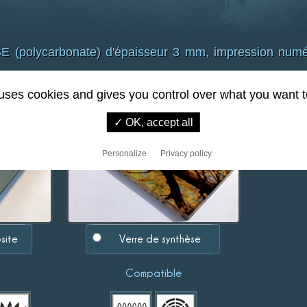
olycarbonate) d'épaisseur 3 mm, impression numéri
 uses cookies and gives you control over what you want t
✓ OK, accept all
Personalize
Privacy policy
site
Verre de synthèse
Compatible