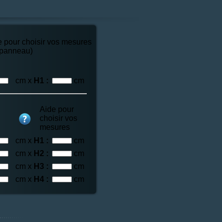
e pour choisir vos mesures
 panneau)
cm x
H1 :
cm
Aide pour
choisir vos
mesures
cm x
H1 :
cm
cm x
H2 :
cm
cm x
H3 :
cm
cm x
H4 :
cm