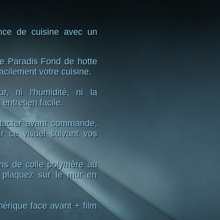
ence de cuisine avec un
e Paradis Fond de hotte
acilement votre cuisine.
r, ni l'humidité, ni la
entretien facile.
ntacter avant commande,
r ce visuel suivant vos
ns de colle polymère au
 plaquez sur le mur en
rique face avant + film