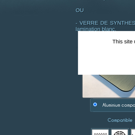
OU
- VERRE DE SYNTHESE (p
lamination blanc.
This site
Type de support :
Aluminium compo
Compatible