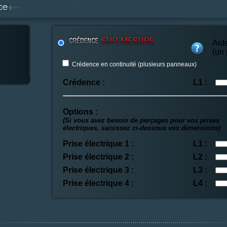
Aid
(un
Crédence en continuité (plusieurs panneaux)
Crédence :
L1 :
Options :
(Si vous avez besoin de perçages pour vos prises
électriques, saisissez ci-dessous vos dimensions)
Prise électrique 1 :
L1 :
Prise électrique 2 :
L2 :
Prise électrique 3 :
L3 :
Prise électrique 4 :
L4 :