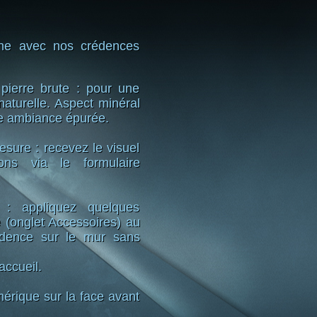
sine avec nos crédences
pierre brute : pour une
naturelle. Aspect minéral
ne ambiance épurée.
sure : recevez le visuel
ns via le formulaire
 : appliquez quelques
 (onglet Accessoires) au
édence sur le mur sans
accueil.
rique sur la face avant