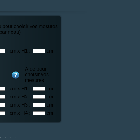
e pour choisir vos mesures
 panneau)
cm x
H1 :
cm
Aide pour
choisir vos
mesures
cm x
H1 :
cm
cm x
H2 :
cm
cm x
H3 :
cm
cm x
H4 :
cm