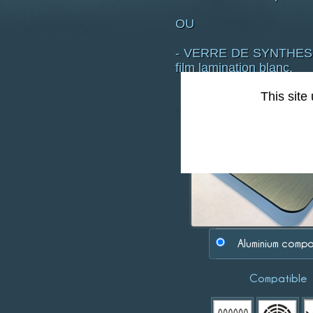
OU
- VERRE DE SYNTHESE (p
film lamination blanc.
This site
Type de support :
Aluminium compo
Compatible