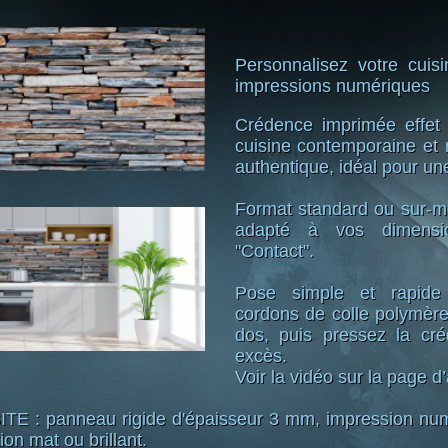
Personnalisez votre cui
impressions numériques
Crédence imprimée effet 
cuisine contemporaine et 
authentique, idéal pour u
Format standard ou sur-me
adapté à vos dimensio
"Contact".
Pose simple et rapide
cordons de colle polymère
dos, puis pressez la cr
excès.
Voir la vidéo sur la page d’
: panneau rigide d'épaisseur 3 mm, impression numé
ion mat ou brillant.