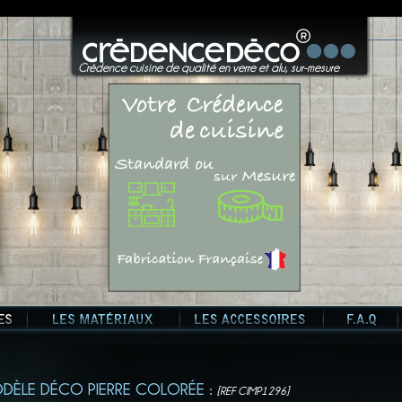
?>
Crédence cuisine de qualité en verre et alu, sur-mesure
DÈLE DÉCO PIERRE COLORÉE :
[REF CIMP1296]