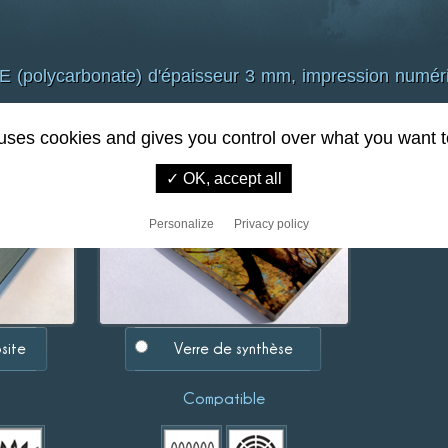
olycarbonate) d'épaisseur 3 mm, impression numériqu
 uses cookies and gives you control over what you want t
✓ OK, accept all
Personalize
Privacy policy
site
Verre de synthèse
Compatible