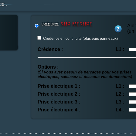
Aid
(un
Crédence en continuité (plusieurs panneaux)
Crédence :
L1 :
Options :
(Si vous avez besoin de perçages pour vos prises
électriques, saisissez ci-dessous vos dimensions)
Prise électrique 1 :
L1 :
Prise électrique 2 :
L2 :
Prise électrique 3 :
L3 :
Prise électrique 4 :
L4 :