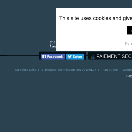
This site uses cookies and giv
0,00 €
*
(*)
Les frais de port sont offerts pour toutes comma
Per
Les frais de port pour la Corse sont de 30€. Les fra
PAIEMENT SEC
Crédence
Déco | 2, Impasse des Roseaux 89100 NAILLY |
Plan du site
|
Mentio
Copy