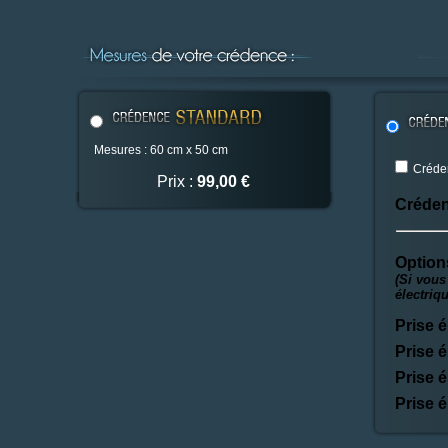
Mesures : 60 cm x 50 cm
Créden
Prix :
99,00 €
Créden
Option
(Si vous
électriq
Prise é
Prise é
Prise é
Prise é