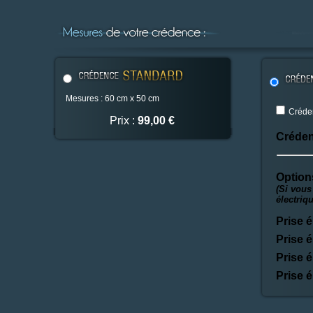
Mesures : 60 cm x 50 cm
Créden
Prix :
99,00 €
Créden
Option
(Si vous
électriq
Prise é
Prise é
Prise é
Prise é