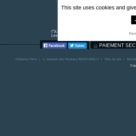
This site uses cookies and giv
0,00 €
*
(*)
Les frais de port sont offerts pour toutes comma
Per
Les frais de port pour la Corse sont de 30€. Les fra
PAIEMENT SEC
Crédence
Déco | 2, Impasse des Roseaux 89100 NAILLY |
Plan du site
|
Mentio
Copy