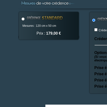
Mesures : 120 cm x 50 cm
Créden
Prix :
179,00 €
Créden
Option
(Si vous
électriq
Prise é
Prise é
Prise é
Prise é