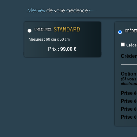
Mesures : 60 cm x 50 cm
Créden
Prix :
99,00 €
Créden
Option
(Si vous
électriq
Prise é
Prise é
Prise é
Prise é