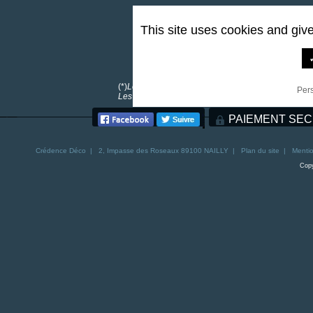
This site uses cookies and giv
0,00 €
*
(*)
Les frais de port sont offerts pour toutes comma
Per
Les frais de port pour la Corse sont de 30€. Les fra
PAIEMENT SEC
Crédence
Déco | 2, Impasse des Roseaux 89100 NAILLY |
Plan du site
|
Mentio
Copy