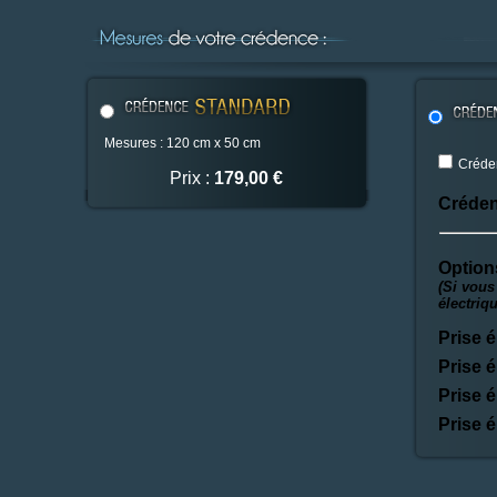
Mesures : 120 cm x 50 cm
Créden
Prix :
179,00 €
Créden
Option
(Si vous
électriq
Prise é
Prise é
Prise é
Prise é