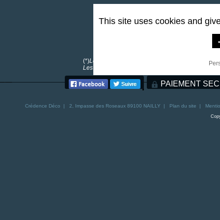
This site uses cookies and giv
0,00 €
*
(*)
Les frais de port sont offerts pour toutes comma
Per
Les frais de port pour la Corse sont de 30€. Les fra
PAIEMENT SEC
Crédence
Déco | 2, Impasse des Roseaux 89100 NAILLY |
Plan du site
|
Mentio
Copy