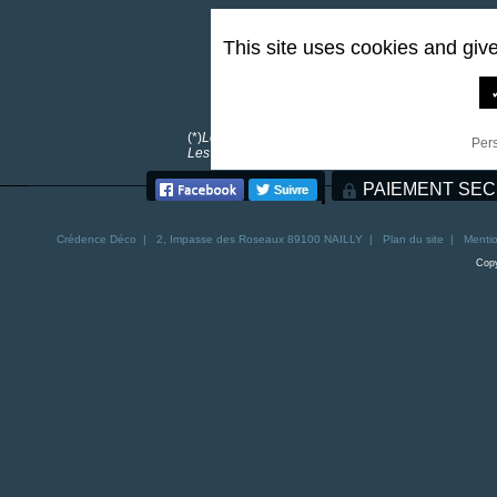
This site uses cookies and giv
0,00 €
*
(*)
Les frais de port sont offerts pour toutes comma
Per
Les frais de port pour la Corse sont de 30€. Les fra
PAIEMENT SEC
Crédence
Déco | 2, Impasse des Roseaux 89100 NAILLY |
Plan du site
|
Mentio
Copy