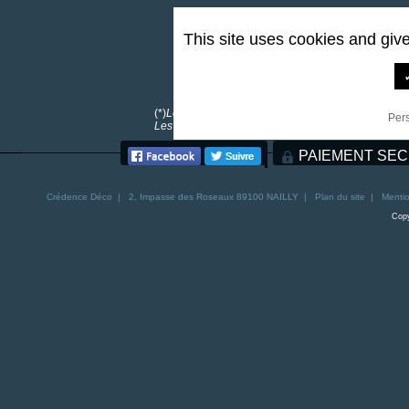
This site uses cookies and giv
0,00 €
*
(*)
Les frais de port sont offerts pour toutes comma
Per
Les frais de port pour la Corse sont de 30€. Les fra
PAIEMENT SEC
Crédence
Déco | 2, Impasse des Roseaux 89100 NAILLY |
Plan du site
|
Mentio
Copy