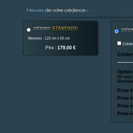
Mesures : 120 cm x 50 cm
Créden
Prix :
179,00 €
Créden
Option
(Si vous
électriq
Prise é
Prise é
Prise é
Prise é