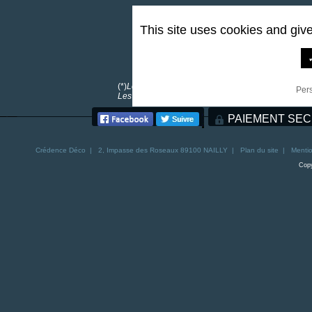
This site uses cookies and giv
0,00 €
*
(*)
Les frais de port sont offerts pour toutes comma
Per
Les frais de port pour la Corse sont de 30€. Les fra
PAIEMENT SEC
Crédence
Déco | 2, Impasse des Roseaux 89100 NAILLY |
Plan du site
|
Mentio
Copy