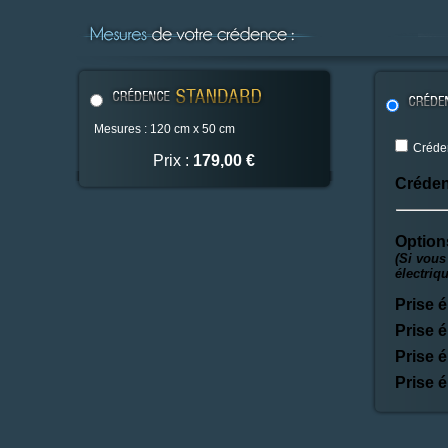
Mesures : 120 cm x 50 cm
Créden
Prix :
179,00 €
Créden
Option
(Si vous
électriq
Prise é
Prise é
Prise é
Prise é