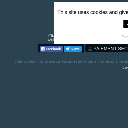
This site uses cookies and giv
0,00 €
*
(*)
Les frais de port sont offerts pour toutes comma
Per
Les frais de port pour la Corse sont de 30€. Les fra
PAIEMENT SEC
Crédence
Déco | 2, Impasse des Roseaux 89100 NAILLY |
Plan du site
|
Mentio
Copy