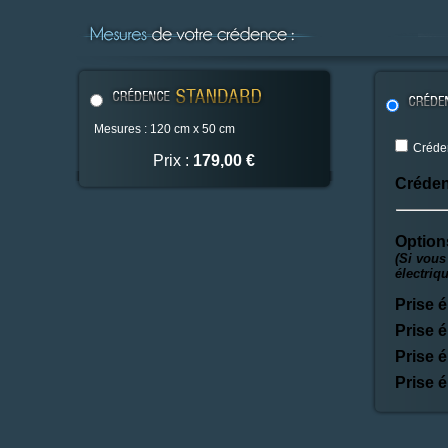
Mesures : 120 cm x 50 cm
Créden
Prix :
179,00 €
Créden
Option
(Si vous
électriq
Prise é
Prise é
Prise é
Prise é