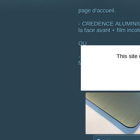
page d’accueil.
- CREDENCE ALUMINIUM 
la face avant + film incol
OU
This site
- CREDENCE VERRE DE S
face arrière + film lamina
Type de support :