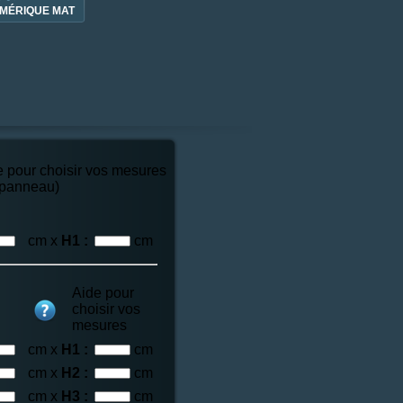
MÉRIQUE MAT
e pour choisir vos mesures
 panneau)
cm x
H1 :
cm
Aide pour
choisir vos
mesures
cm x
H1 :
cm
cm x
H2 :
cm
cm x
H3 :
cm