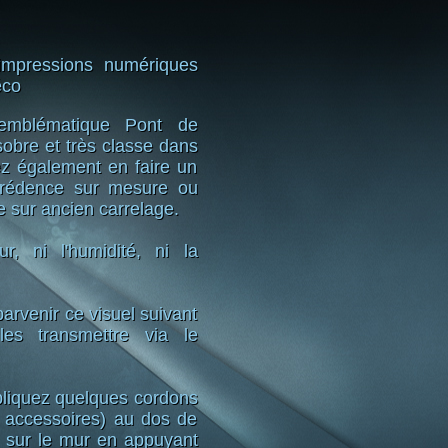
impressions numériques
éco
emblématique Pont de
obre et très classe dans
ez également en faire un
Crédence sur mesure ou
e sur ancien carrelage.
r, ni l'humidité, ni la
arvenir ce visuel suivant
es transmettre via le
pliquez quelques cordons
t accessoires) au dos de
z sur le mur en appuyant