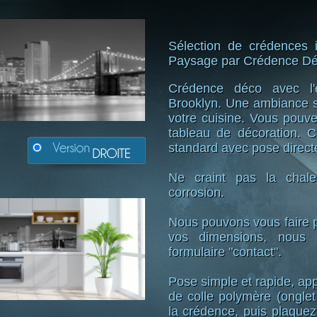
Sélection de crédences 
Paysage par Crédence D
Crédence déco avec l'
Brooklyn. Une ambiance s
votre cuisine. Vous pouv
tableau de décoration. 
standard avec pose direct
Ne craint pas la chaleu
corrosion.
Nous pouvons vous faire p
vos dimensions, nous l
formulaire "contact".
Pose simple et rapide, ap
de colle polymère (ongle
la crédence, puis plaque