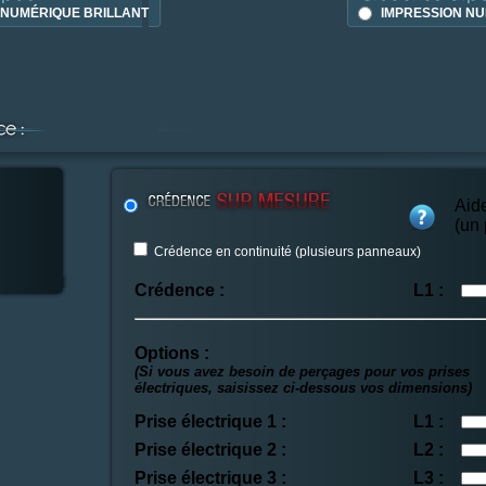
 NUMÉRIQUE BRILLANT
IMPRESSION NU
Aid
(un
Crédence en continuité (plusieurs panneaux)
Crédence :
L1 :
Options :
(Si vous avez besoin de perçages pour vos prises
électriques, saisissez ci-dessous vos dimensions)
Prise électrique 1 :
L1 :
Prise électrique 2 :
L2 :
Prise électrique 3 :
L3 :