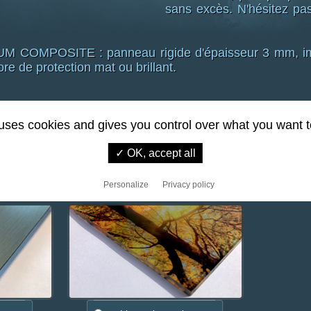
sans excès. N'hésitez pas
COMPOSITE : panneau rigide d'épaisseur 3 mm, im
ore de protection mat ou brillant.
 uses cookies and gives you control over what you want t
YNTHESE (polycarbonate) d'épaisseur 3 mm, impre
tion.
✓ OK, accept all
Personalize
Privacy policy