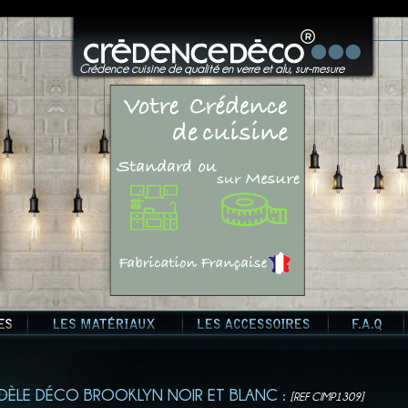
?>
Crédence cuisine de qualité en verre et alu, sur-mesure
ÈLE DÉCO BROOKLYN NOIR ET BLANC :
[REF CIMP1309]