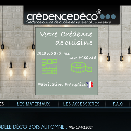
?>
Crédence cuisine de qualité en verre et alu, sur-mesure
ODÈLE DÉCO BOIS AUTOMNE :
[REF CIMP1208]