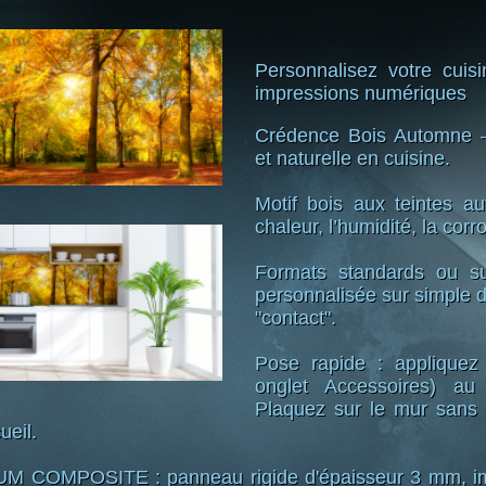
Personnalisez votre cui
impressions numériques
Crédence Bois Automne 
et naturelle en cuisine.
Motif bois aux teintes au
chaleur, l’humidité, la corr
Formats standards ou su
personnalisée sur simple 
"contact".
Pose rapide : appliquez 
onglet Accessoires) a
Plaquez sur le mur sans 
ueil.
COMPOSITE : panneau rigide d'épaisseur 3 mm, im