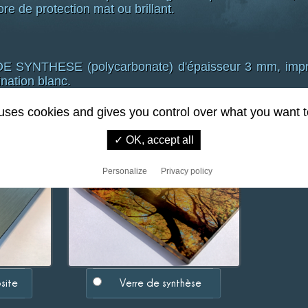
ore de protection mat ou brillant.
YNTHESE (polycarbonate) d'épaisseur 3 mm, impre
ination blanc.
 uses cookies and gives you control over what you want t
✓ OK, accept all
Personalize
Privacy policy
site
Verre de synthèse