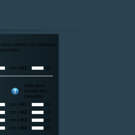
e pour choisir vos mesures
 panneau)
cm x
H1 :
cm
Aide pour
choisir vos
mesures
cm x
H1 :
cm
cm x
H2 :
cm
cm x
H3 :
cm
cm x
H4 :
cm