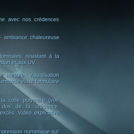
sine avec nos crédences
– ambiance chaleureuse
tomnales, résistant à la
osion et aux UV.
r mesure. Visualisation
demande via le formulaire
la colle polymère (voir
u dos de la crédence.
excès. Vidéo explicative
pression numérique sur