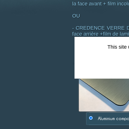
la face avant + film incol
OU
- CREDENCE VERRE DE S
face arrière +film de lam
This site
Type de support :
Aluminium compo