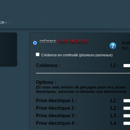
Aid
(un
Crédence en continuité (plusieurs panneaux)
Crédence :
L1 :
Options :
(Si vous avez besoin de perçages pour vos prises
électriques, saisissez ci-dessous vos dimensions)
Prise électrique 1 :
L1 :
Prise électrique 2 :
L2 :
Prise électrique 3 :
L3 :
Prise électrique 4 :
L4 :