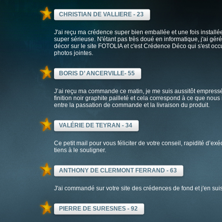
CHRISTIAN DE VALLIERE - 23
J'ai reçu ma crédence super bien emballée et une fois installé
super sérieuse. N'étant pas très doué en informatique, j'ai gé
décor sur le site FOTOLIA et c'est Crédence Déco qui s'est occ
photos jointes.
BORIS D’ ANCERVILLE- 55
J’ai reçu ma commande ce matin, je me suis aussitôt empressé
finition noir graphite pailleté et cela correspond à ce que nous 
entre la passation de commande et la livraison du produit.
VALÉRIE DE TEYRAN - 34
Ce petit mail pour vous féliciter de votre conseil, rapidité d’ex
tiens à le souligner.
ANTHONY DE CLERMONT FERRAND - 63
J'ai commandé sur votre site des crédences de fond et j'en suis 
PIERRE DE SURESNES - 92