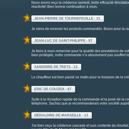
Nous avons reçu la crédence samedi, belle efficacité félicitatio
réactivité! Bien bonne continuation à vous.
JEAN-PIERRE DE TOURNEFEUILLE - 31
Je viens de recevoir les produits commandés. Bravo pour la rapid
JEAN-LUC DE SAINT-PHILIPPE - 97
Je tiens à vous remercier pour la qualité des prestations de votr
bien protégée, notre commande n’a absolument pas souffert lors
SANDRINE DE TRETS - 13
Le chauffeur est bien passé ce matin pour la livraison de la cr
ERIC DE COUZEIX - 87
Suite à la réception rapide de la commande et la pose de la cré
téléphone. Sachez que je recommanderais votre société aupr
GÉRALDINE DE MARSEILLE - 13
J'ai bien reçu la crédence cascade et suis contente du résulta