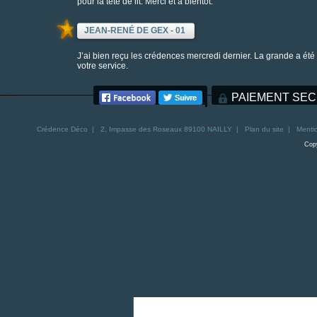
pour la tête de lit. Merci et à bientôt.
JEAN-RENÉ DE GEX - 01
J’ai bien reçu les crédences mercredi dernier. La grande a ét
votre service.
PAIEMENT SEC
Crédence
Déco | 2, Impasse des Roseaux 89100 NAILLY |
Plan du site
|
Mentio
Copy